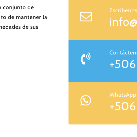
n conjunto de
Escribenos
ito de mantener la
info
rmedades de sus
Contácten
+506
WhatsApp
+506