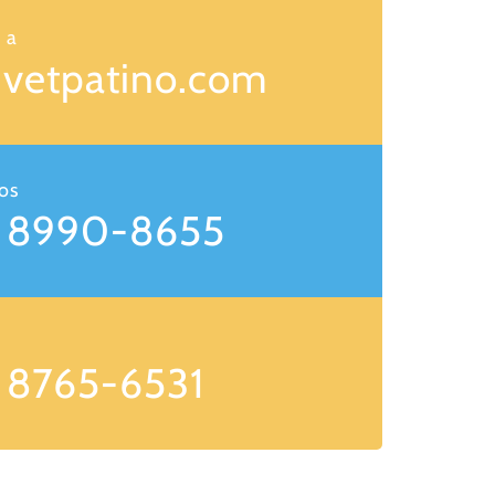
 a
@vetpatino.com
os
 8990-8655
 8765-6531