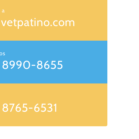
 a
@vetpatino.com
os
 8990-8655
 8765-6531