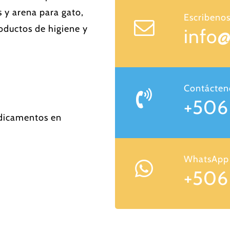
as y arena para gato,
Escribenos
ductos de higiene y
info
Contácten
+506
edicamentos en
WhatsApp
+506